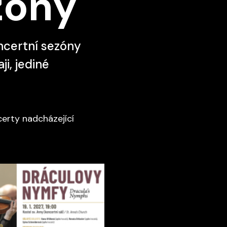
zóny
ncertní sezóny
i, jediné
erty nadcházející