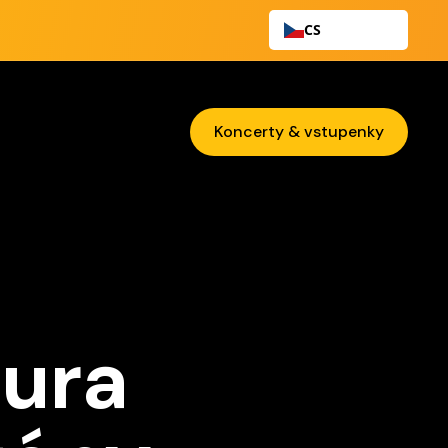
CS
Koncerty & vstupenky
ura