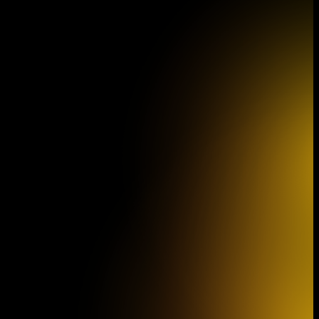
Programová
Jiho
brožura 46.
filha
koncertní sezóny
filmu