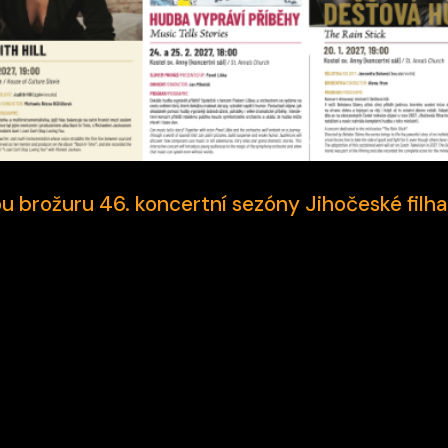
 brožuru 46. koncertní sezóny Jihočeské filh