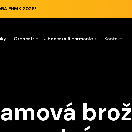
DBA EHMK 2028!
nky
Orchestr
Jihočeská filharmonie
Kontakt
ramová brož