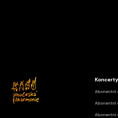
Vídeň IMK Concert
12/09/2026 15:30
Z
Palácové divadlo Schönbrunn, Vídeň
Koncerty
Abonentní 
Abonentní 
Abonentní 