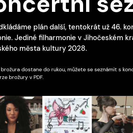
oncertní se
dkládáme plán další, tentokrát už 46. ko
nie. Jediné filharmonie v Jihočeském kraj
ského města kultury 2028.
rožura dostane do rukou, můžete se seznámit s konc
rze brožury v PDF.