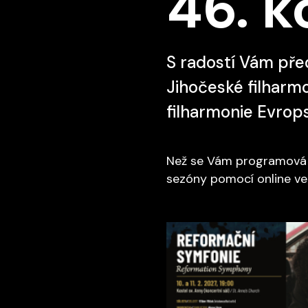
46. k
S radostí Vám pře
Jihočeské filharmo
filharmonie Evrop
Než se Vám programová b
sezóny pomocí online ve