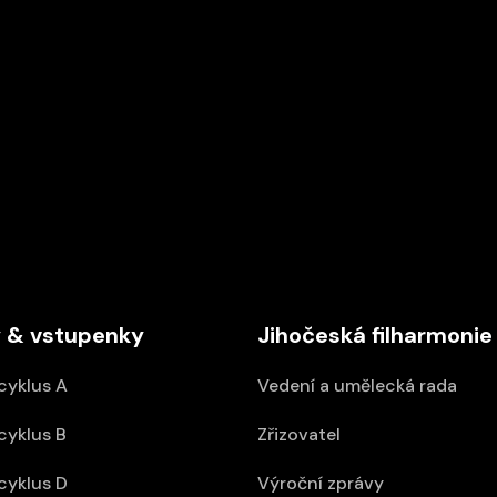
Středa
DEN V HUDBĚ
16/09/2026 18:00
ABO D
Kostel sv. Anny
 & vstupenky
Jihočeská filharmonie
cyklus A
Vedení a umělecká rada
cyklus B
Zřizovatel
cyklus D
Výroční zprávy