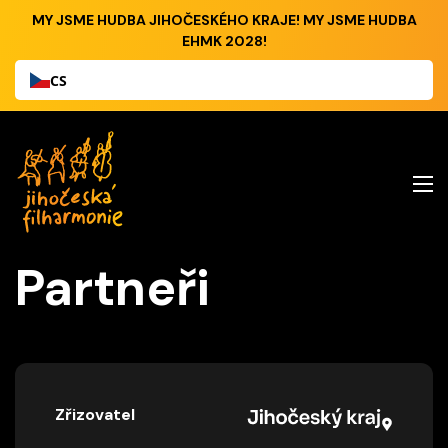
MY JSME HUDBA JIHOČESKÉHO KRAJE! MY JSME HUDBA
EHMK 2028!
CS
Partneři
Zřizovatel