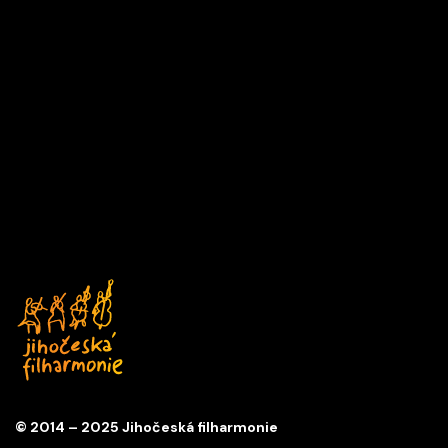
D1
Čtvrtek
DEN V HUDBĚ
17/09/2026 18:00
ABO D
Kostel sv. Anny
© 2014 – 2025 Jihočeská filharmonie