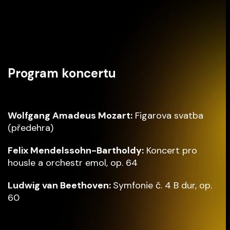
Program koncertu
Wolfgang Amadeus Mozart:
Figarova svatba
(předehra)
Felix Mendelssohn-Bartholdy:
Koncert pro
housle a orchestr emol, op. 64
Ludwig van Beethoven:
Symfonie č. 4 B dur, op.
60