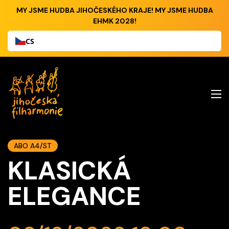
MY JSME HUDBA JIHOČESKÉHO KRAJE! MY JSME HUDBA
EHMK 2028!
CS
ABO A4/ST
KLASICKÁ
ELEGANCE