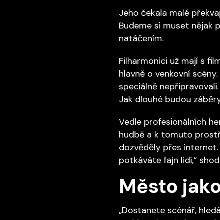
Jeho čekala malé překvap
Budeme si muset nějak pr
natáčením.
Filharmonici už mají s fi
hlavně o venkovní scény.
speciálně nepřipravovali
Jak dlouhé budou záběry a
Vedle profesionálních he
hudbě a k tomuto prostře
dozvěděly přes internet. 
potkáváte fajn lidi,“ shodu
Město jako
„Dostanete scénář, hledá