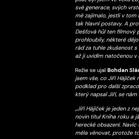
své generace, svých vrste
mě zajímalo, jestli v tom 
tak hlavní postavy. A pro
Dešťová hůl ten filmový 
prohloubily, některé dějov
rád za tuhle zkušenost s 
až ji uvidím natočenou v 
Režie se ujal
Bohdan Sl
jsem vše, co Jiří Hájíček
podklad pro další zpraco
který napsal Jiří, se nám
„Jiří Hájíček je jeden z 
novin titul Kniha roku a
herecké obsazení. Navíc
měla věnovat, protože t