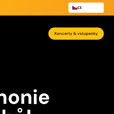
CS
Koncerty & vstupenky
monie