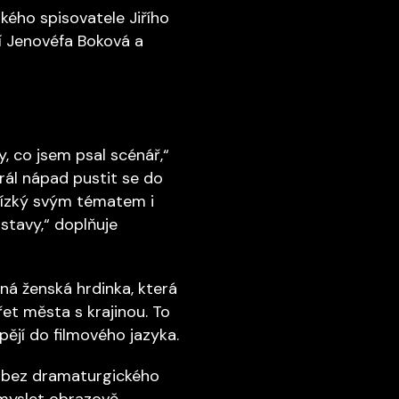
kého spisovatele Jiřího
jí Jenovéfa Boková a
, co jsem psal scénář,“
zrál nápad pustit se do
blízký svým tématem i
stavy,“ doplňuje
lná ženská hrdinka, která
řet města s krajinou. To
pějí do filmového jazyka.
e bez dramaturgického
 myslet obrazově,