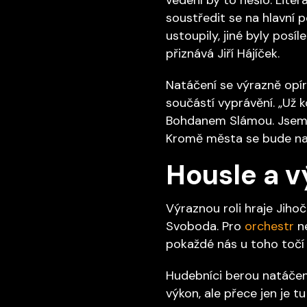
soustředit se na hlavní p
ustoupily, jiné byly posí
přiznává Jiří Hájíček.
Natáčení se výrazně opír
součástí vyprávění. „Už
Bohdanem Slámou. Jsem hr
Kromě města se bude natá
Housle a v
Výraznou roli hraje Jiho
Svoboda. Pro
orchestr
ne
pokaždé nás u toho točí 
Hudebníci berou natáčení 
výkon, ale přece jen je t