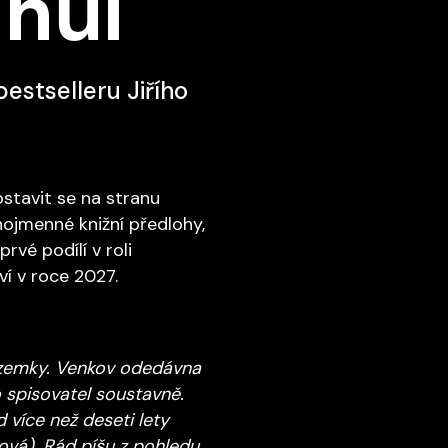
 hůl
bestselleru Jiřího
ostavit se na stranu
jnojmenné knižní předlohy,
rvé podílí v roli
í v roce 2027.
pozemky. Venkov odedávna
o spisovatel soustavně.
více než deseti lety
ová). Rád píšu z pohledu