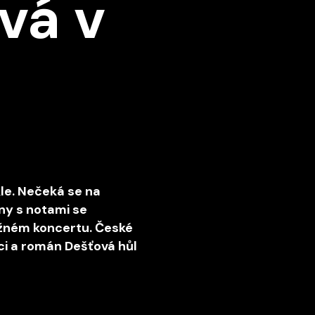
ívá v
kle. Nečeká se na
any s notami se
ěžném koncertu. České
ci a román Dešťová hůl