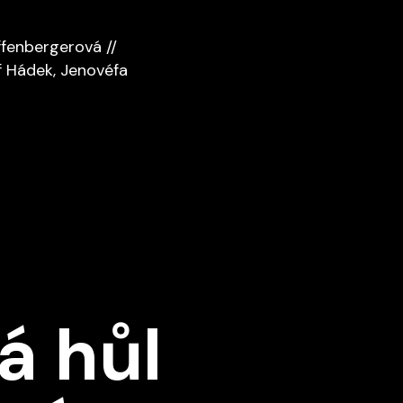
fenbergerová //
 Hádek, Jenovéfa
á hůl