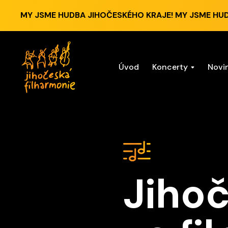
MY JSME HUDBA JIHOČESKÉHO KRAJE! MY JSME HU
Úvod
Koncerty
Novi
Jihoč