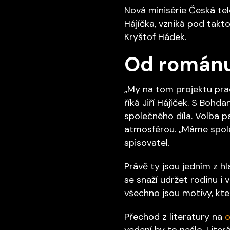
Nová minisérie Česká te
Hájíčka, vzniká pod takto
Kryštof Hádek.
Od románu
„My na tom projektu prac
říká Jiří Hájíček. S Bohd
společného díla. Volba p
atmosférou. „Máme společ
spisovatel.
Právě ty jsou jedním z hl
se snaží udržet rodinu i 
všechno jsou motivy, kter
Přechod z literatury na
o
vedení by to nešlo. Liter