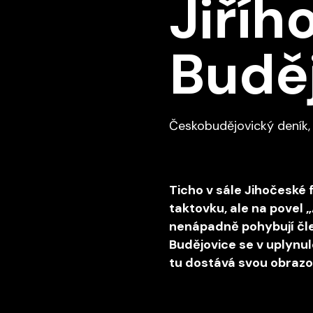
Jiříh
Budě
‍Českobudějovický deník,
Ticho v sále Jihočeské 
taktovku, ale na povel 
nenápadně pohybují čle
Budějovice se v uplynul
tu dostává svou obraz