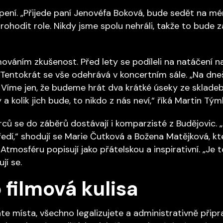
ení. „Přijede paní Jenovéfa Boková, bude sedět na mém
ohodit role. Nikdy jsme spolu nehráli, takže to bude z
lmováním zkušenost. Před lety se podíleli na natáčení na
 Tentokrát se vše odehrává v koncertním sále. „Na dne
. Víme jen, že budeme hrát dva krátké úseky ze skladeb
 kolik jich bude, to nikdo z nás neví,“ říká Martin Týml
rců se do záběrů dostávají i komparzisté z Budějovic.
dí,“ shodují se Marie Čutková a Božena Matějková, kt
Atmosféru popisují jako přátelskou a inspirativní. „Je 
jí se.
 filmová kulisa
te místa, všechno legalizujete a administrativně připr