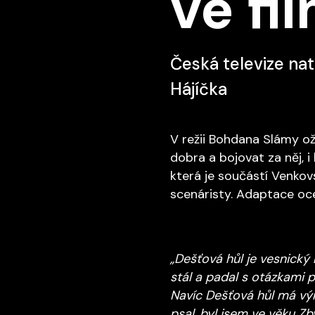
ve fi
Česká televize nat
Hájíčka
V režii Bohdana Slámy oží
dobra a bojovat za něj, i
která je součástí Venkovs
scenáristy. Adaptace oce
„Dešťová hůl je vesnický
stál a padal s otázkami p
Navíc Dešťová hůl má výr
psal, byl jsem ve věku Z