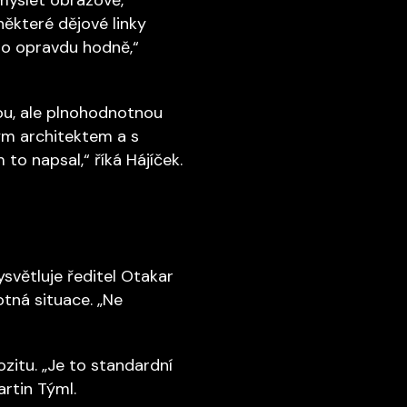
některé dějové linky
ylo opravdu hodně,“
sou, ale plnohodnotnou
ým architektem a s
o napsal,“ říká Hájíček.
ysvětluje ředitel Otakar
tná situace. „Ne
ozitu. „Je to standardní
rtin Týml.