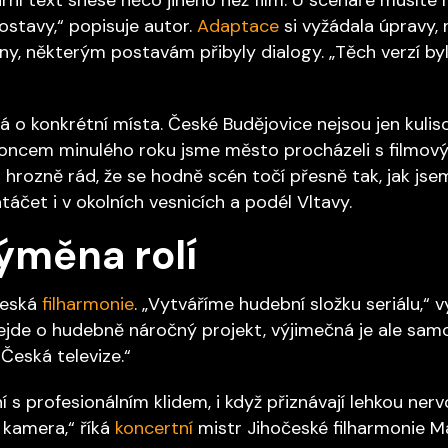
ostavy,“ popisuje autor.
Adaptace
si vyžádala úpravy, 
leny, některým postavám přibyly dialogy. „Těch verzí b
á o konkrétní místa. České Budějovice nejsou jen kuli
 koncem minulého roku jsme město procházeli s filmov
ozně rád, že se hodně scén točí přesně tak, jak jsem t
čet i v okolních vesnicích a podél Vltavy.
ýměna rolí
česká
filharmonie
. „Vytváříme hudební složku seriálu,“ v
jde o hudebně náročný projekt, výjimečná je ale samo
Česká televize.“
s profesionálním klidem, i když přiznávají lehkou nerv
u kamera,“ říká
koncertní
mistr Jihočeské filharmonie Ma