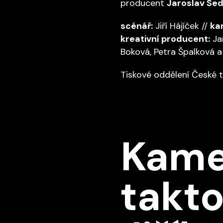
producent
Jaroslav Se
scénář:
Jiří Hájíček //
ka
kreativní producent:
Ja
Boková, Petra Špalková a 
Tiskové oddělení České t
Kame
takto