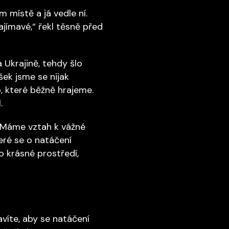
 místě a já vedle ní.
ajímavé,“ řekl těsně před
 Ukrajině, tehdy šlo
šek jsme se nijak
, které běžně hrajeme.
.
 „Máme vztah k vážné
eré se o natáčení
to krásné prostředí,
avíte, aby se natáčení