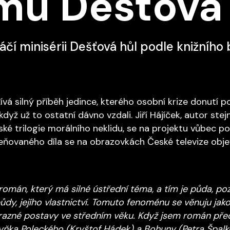
lmu Dešťová
áčí minisérii Dešťová hůl podle knižního 
vá silný příběh jedince, kterého osobní krize donutí p
 když už to ostatní dávno vzdali. Jiří Hájíček, autor ste
ké trilogie morálního neklidu, se na projektu vůbec pop
ňovaného díla se na obrazovkách České televize objev
 román, který má silné ústřední téma, a tím je půda, 
ůdy, jejího vlastnictví. Tomuto fenoménu se věnuju jak
azné postavy ve středním věku. Když jsem román před 
byňka Poleckého (Kryštof Hádek) a Bohuny (Petra Špalk