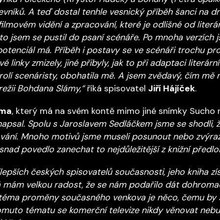
vníků. A teď dostal tenhle vesnický příběh šanci na dru
filmovém vidění a zpracování, které je odlišné od literár
to jsem se pustil do psaní scénáře. Po mnoha verzích js
potenciál má. Příběh i postavy se ve scénáři trochu pr
é linky zmizely, jiné přibyly, jak to při adaptaci literá
rolí scenáristy, obohatila mě. A jsem zvědavý, čím mě m
režii Bohdana Slámy,“
říká spisovatel
Jiří Hájíček
.
áma
, který má na svém kontě mimo jiné snímky Sucho 
 napsal. Spolu s Jaroslavem Sedláčkem jsme se shodli, 
vání. Mnoho motivů jsme museli posunout nebo zvýrazni
 snad povedlo zanechat to nejdůležitější z knižní předlo
nejlepších českých spisovatelů současnosti, jeho kniha z
 já mám velkou radost, že se nám podařilo dát dohroma
 téma proměny současného venkova je něco, čemu by se
omuto tématu se komerční televize nikdy věnovat nebu