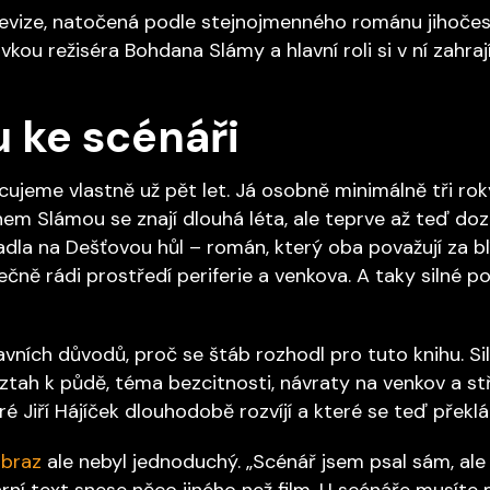
levize, natočená podle stejnojmenného románu jihočes
vkou režiséra Bohdana Slámy a hlavní roli si v ní zahra
 ke scénáři
ujeme vlastně už pět let. Já osobně minimálně tři roky
anem Slámou se znají dlouhá léta, ale teprve až teď do
adla na Dešťovou hůl – román, který oba považují za 
ně rádi prostředí periferie a venkova. A taky silné po
avních důvodů, proč se štáb rozhodl pro tuto knihu. Si
vztah k půdě, téma bezcitnosti, návraty na venkov a st
é Jiří Hájíček dlouhodobě rozvíjí a které se teď překlá
braz
ale nebyl jednoduchý. „Scénář jsem psal sám, al
ární text snese něco jiného než film. U scénáře musíte