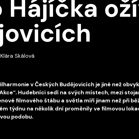
o Hájíčka ož
jovicích
 Klára Skálová
filharmonie v Českých Budějovicích je jiné než obvy
„Akce“. Hudebníci sedí na svých místech, mezi stoj
nové filmového štábu a světla míří jinam než při b
ém týdnu na několik dní proměnily ve filmovou loka
ovou podobu.