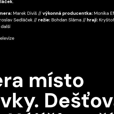
dláček
.
mera:
Marek Diviš //
výkonná producentka:
Monika Ef
roslav Sedláček //
režie:
Bohdan Sláma //
hrají:
Kryštof
další
elevize
ra místo
vky. Dešťov