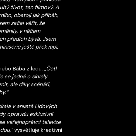
hý život, ten filmový. A
ního, obstojí jak příběh,
em začal věřit, že
oměnily, v něčem
rních předloh bývá. Jsem
inisérie ještě překvapí,
nebo Bába z ledu
. „Četl
že se jedná o skvělý
t, ale díky scénáři,
hy.“
ískala v anketě Lidových
dy opravdu exkluzivní
 veřejnoprávní televize
dou,“
vysvětluje kreativní