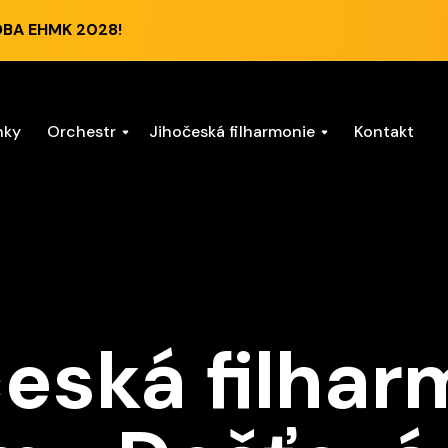
DBA EHMK 2028!
nky
Orchestr
Jihočeská filharmonie
Kontakt
eská filhar