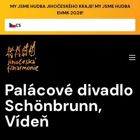
MY JSME HUDBA JIHOČESKÉHO KRAJE! MY JSME HUDBA
EHMK 2028!
CS
Palácové divadlo
Schönbrunn,
Vídeň