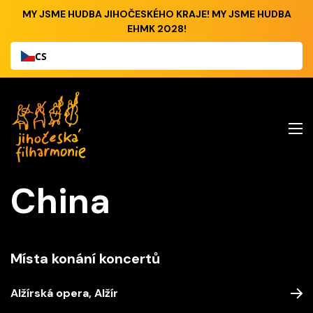
MY JSME HUDBA JIHOČESKÉHO KRAJE! MY JSME HUDBA
EHMK 2028!
CS
China
Místa konání koncertů
Alžírská opera, Alžír