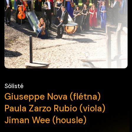
Sólisté
Giuseppe Nova (flétna)
Paula Zarzo Rubio (viola)
Jiman Wee (housle)