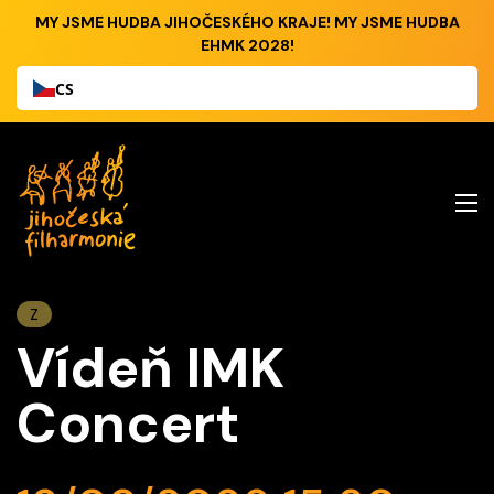
MY JSME HUDBA JIHOČESKÉHO KRAJE! MY JSME HUDBA
EHMK 2028!
CS
Z
Vídeň IMK
Concert