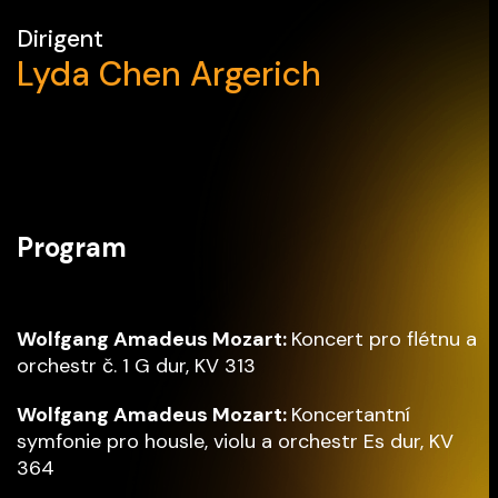
Dirigent
Lyda Chen Argerich
Program
Wolfgang Amadeus Mozart:
Koncert pro flétnu a
orchestr č. 1 G dur, KV 313
Wolfgang Amadeus Mozart:
Koncertantní
symfonie pro housle, violu a orchestr Es dur, KV
364