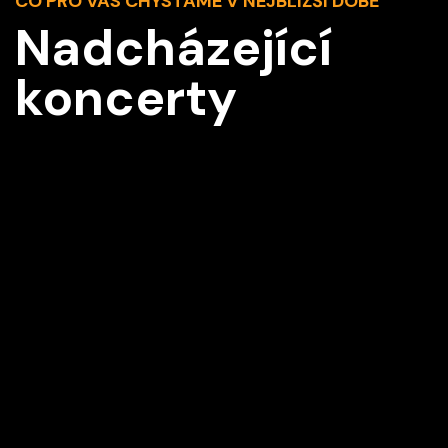
CO PRO VÁS CHYSTÁME V NEJBLIŽŠÍ DOBĚ
Nadcházející
koncerty
Z2
Vídeň IMK Concert