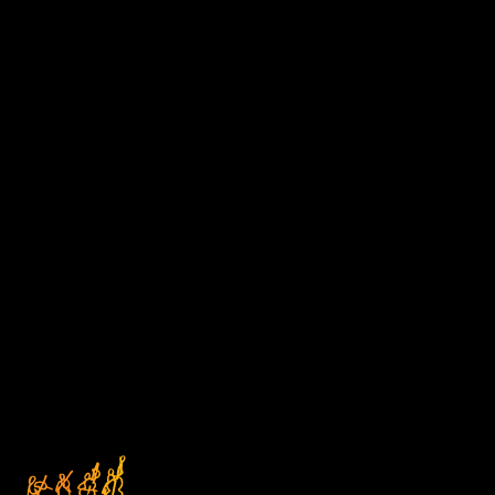
D1
Čtvrtek
DEN V HUDBĚ
17/09/2026 18:00
ABO D
Kostel sv. Anny