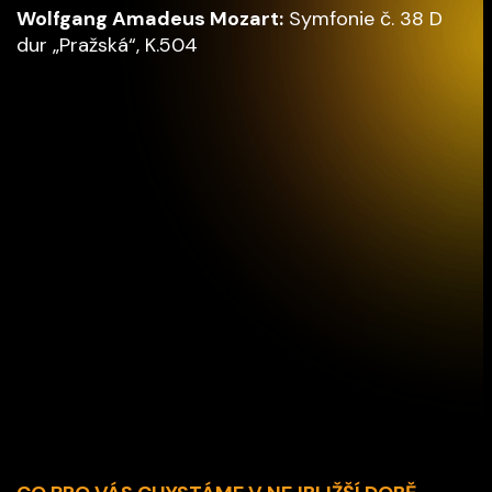
Wolfgang Amadeus Mozart:
Symfonie č. 38 D
dur „Pražská“, K.504