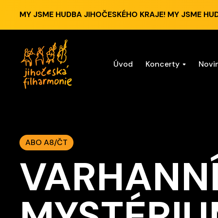
MY JSME HUDBA JIHOČESKÉHO KRAJE! MY JSME HU
Úvod
Koncerty
Novi
ABO A8/ČT
VARHANN
MYSTÉRI