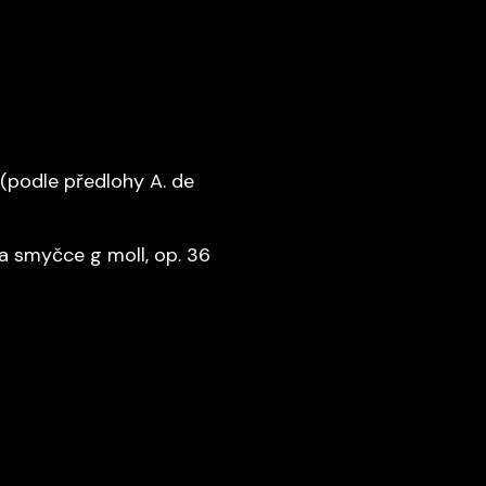
(podle předlohy A. de
a smyčce g moll, op. 36
Ě