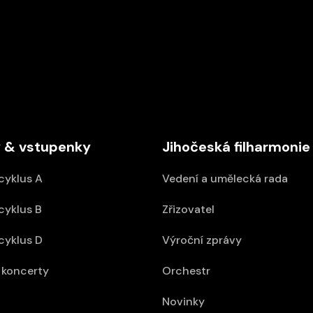
16/09/2026 18:00
ABO D
Kostel sv. Anny
 & vstupenky
Jihočeská filharmonie
cyklus A
Vedení a umělecká rada
cyklus B
Zřizovatel
cyklus D
Výroční zprávy
koncerty
Orchestr
Novinky