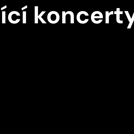
ící koncert
D1
Středa
DEN V HUDBĚ