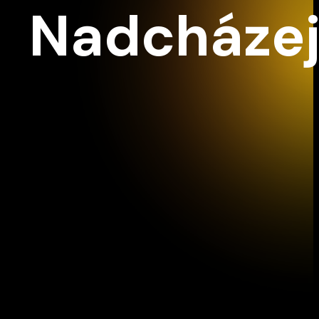
Nadcházej
Z2
Vídeň IMK Concert