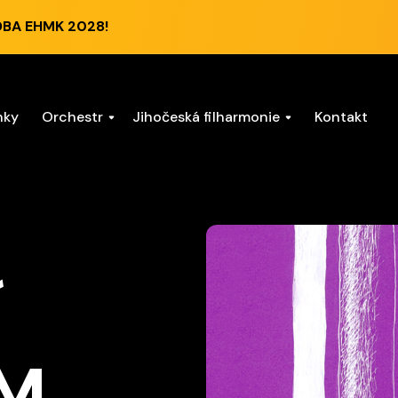
DBA EHMK 2028!
nky
Orchestr
Jihočeská filharmonie
Kontakt
Í
UM