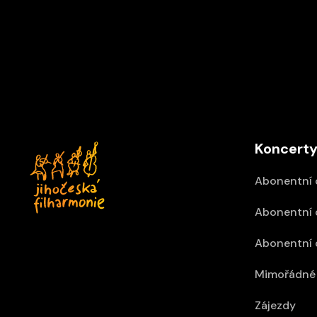
12/09/2026 15:30
Z
Palácové divadlo Schönbrunn, Vídeň
Koncerty
Abonentní 
Abonentní 
Abonentní 
Mimořádné 
Zájezdy