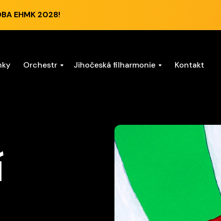
DBA EHMK 2028!
nky
Orchestr
Jihočeská filharmonie
Kontakt
í