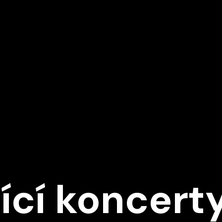
Ě
ící koncert