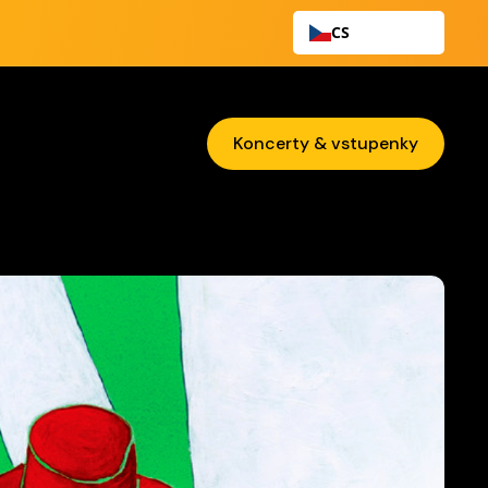
CS
Koncerty & vstupenky