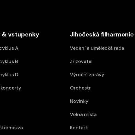
 & vstupenky
Jihočeská filharmonie
cyklus A
Vedení a umělecká rada
cyklus B
Zřizovatel
cyklus D
Výroční zprávy
koncerty
Orchestr
Novinky
Volná místa
intermezza
Kontakt