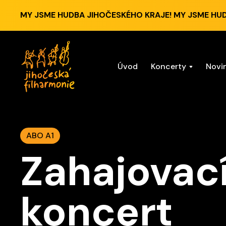
MY JSME HUDBA JIHOČESKÉHO KRAJE! MY JSME HU
Úvod
Koncerty
Novi
ABO A1
Zahajovac
koncert