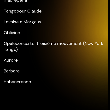
Madreperla
Tangopour Claude
Lavalse à Margaux
Oblivion
Opaleconcerto, troisième mouvement (New York
Tango)
Aurore
Barbara
Habanerando