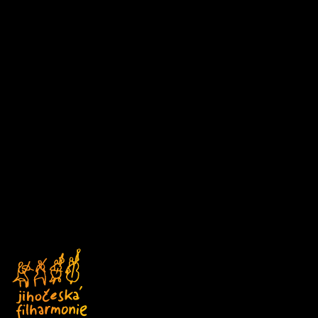
D1
Čtvrtek
DEN V HUDBĚ
17/09/2026 18:00
ABO D
Kostel sv. Anny