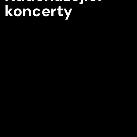
koncerty
Z2
Vídeň IMK Concert
12/09/2026 15:30
Z
Palácové divadlo Schönbrunn, Vídeň