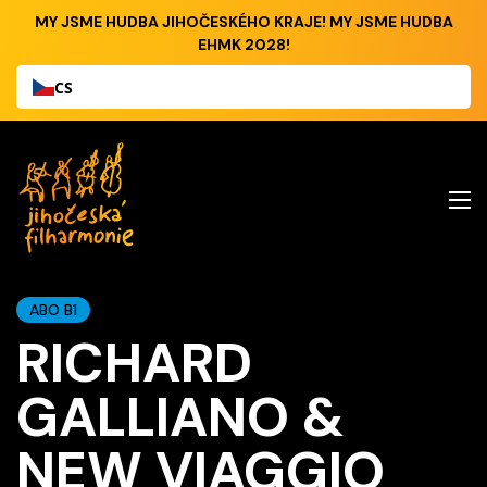
MY JSME HUDBA JIHOČESKÉHO KRAJE! MY JSME HUDBA
EHMK 2028!
CS
ABO B1
RICHARD
GALLIANO &
NEW VIAGGIO