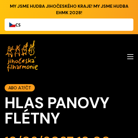
MY JSME HUDBA JIHOČESKÉHO KRAJE! MY JSME HUDBA
EHMK 2028!
CS
ABO A7/ČT
HLAS PANOVY
FLÉTNY