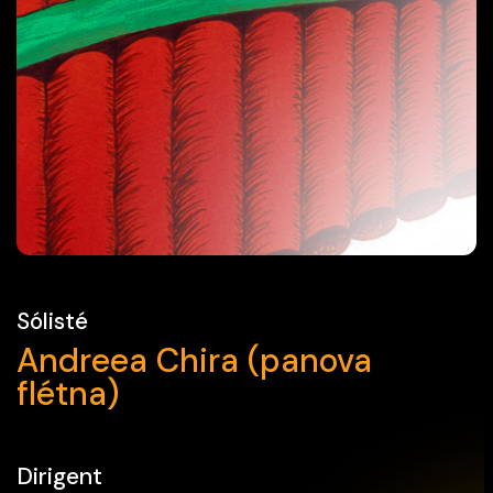
Sólisté
Andreea Chira (panova
flétna)
Dirigent