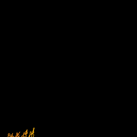
D1
Čtvrtek
DEN V HUDBĚ
17/09/2026 18:00
ABO D
Kostel sv. Anny