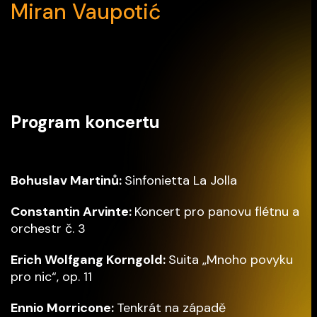
Miran Vaupotić
Program koncertu
Bohuslav Martinů:
Sinfonietta La Jolla
Constantin Arvinte:
Koncert pro panovu flétnu a
orchestr č. 3
Erich Wolfgang Korngold:
Suita „Mnoho povyku
pro nic“, op. 11
Ennio Morricone:
Tenkrát na západě