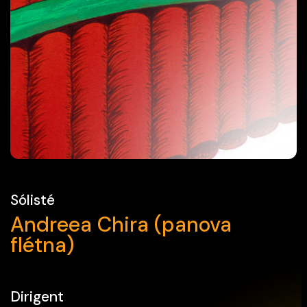
Sólisté
Andreea Chira (panova
flétna)
Dirigent