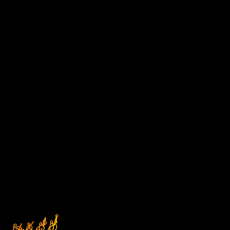
D1
Čtvrtek
DEN V HUDBĚ
17/09/2026 18:00
ABO D
Kostel sv. Anny