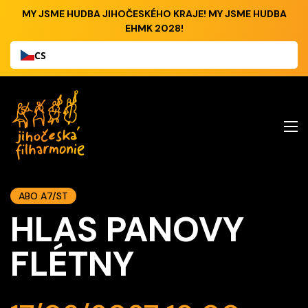
MY JSME HUDBA JIHOČESKÉHO KRAJE! MY JSME HUDBA
EHMK 2028!
CS
ABO A7/ST
HLAS PANOVY
FLÉTNY