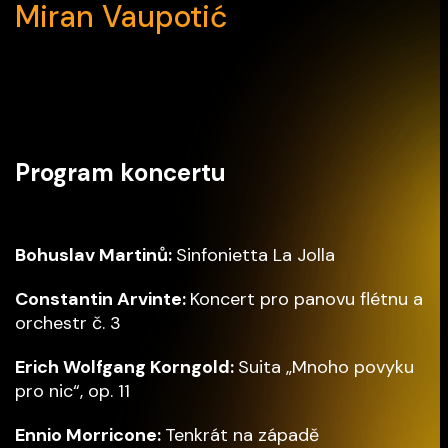
Miran Vaupotić
Program koncertu
Bohuslav Martinů:
Sinfonietta La Jolla
Constantin Arvinte:
Koncert pro panovu flétnu a
orchestr č. 3
Erich Wolfgang Korngold:
Suita „Mnoho povyku
pro nic“, op. 11
Ennio Morricone:
Tenkrát na západě