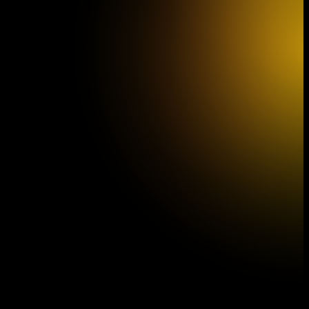
Z2
Vídeň IMK Concert
12/09/2026 15:30
Z
Palácové divadlo Schönbrunn, Vídeň