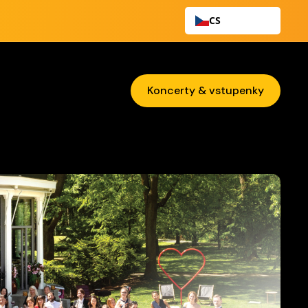
CS
Koncerty & vstupenky