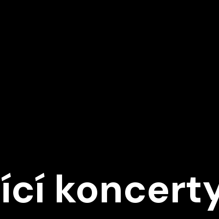
Ě
ící koncert