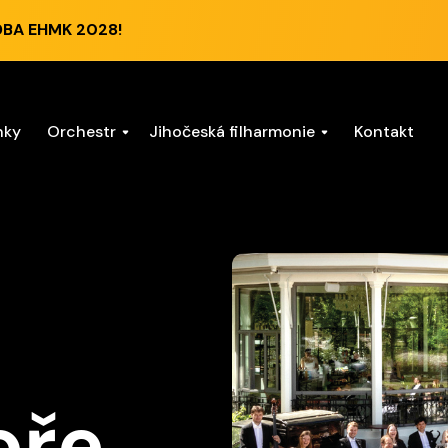
DBA EHMK 2028!
nky
Orchestr
Jihočeská filharmonie
Kontakt
oře