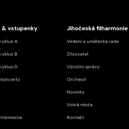
 & vstupenky
Jihočeská filharmonie
cyklus A
Vedení a umělecká rada
cyklus B
Zřizovatel
cyklus D
Výroční zprávy
koncerty
Orchestr
Novinky
Volná místa
intermezza
Kontakt