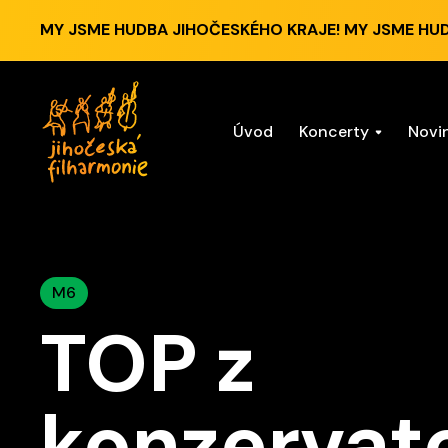
MY JSME HUDBA JIHOČESKÉHO KRAJE! MY JSME HU
Úvod
Koncerty
Novi
M6
TOP z
konzervat