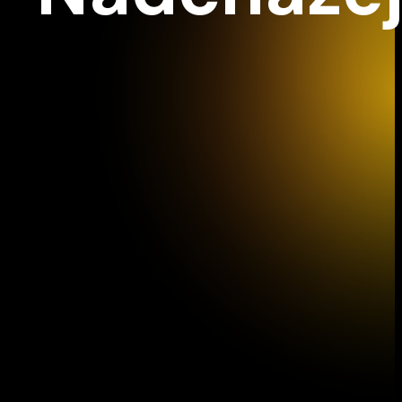
Z2
Vídeň IMK Concert
12/09/2026 15:30
Z
Palácové divadlo Schönbrunn, Vídeň