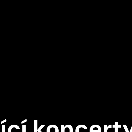
Ě
ící koncert