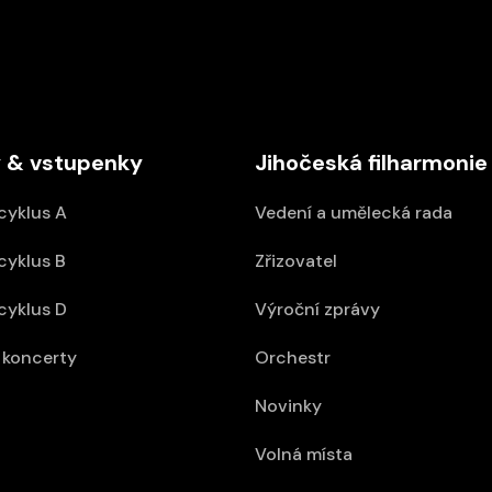
 & vstupenky
Jihočeská filharmonie
cyklus A
Vedení a umělecká rada
cyklus B
Zřizovatel
cyklus D
Výroční zprávy
koncerty
Orchestr
Novinky
Volná místa