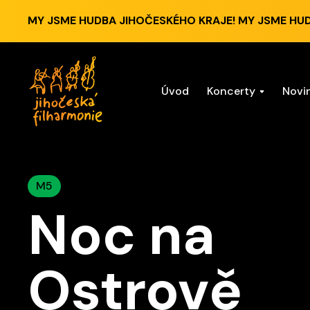
MY JSME HUDBA JIHOČESKÉHO KRAJE! MY JSME HU
Úvod
Koncerty
Novi
M5
Noc na
Ostrově