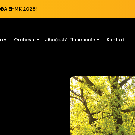
DBA EHMK 2028!
nky
Orchestr
Jihočeská filharmonie
Kontakt