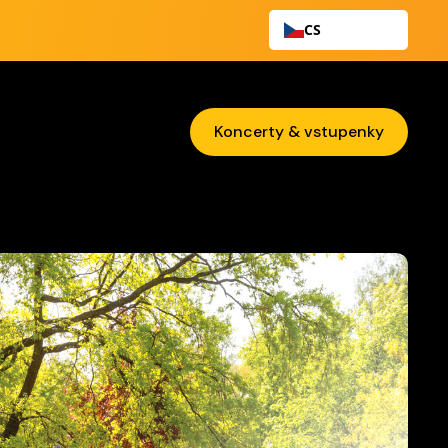
CS
Koncerty & vstupenky