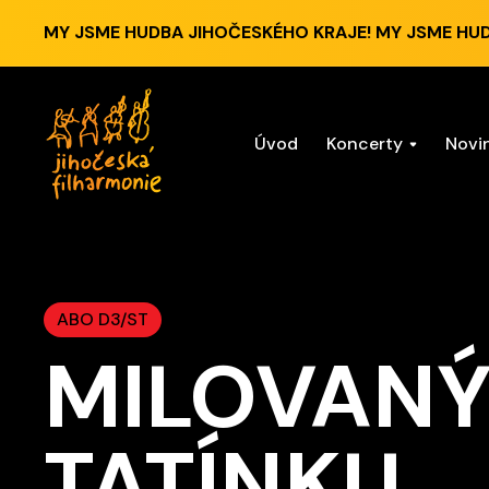
MY JSME HUDBA JIHOČESKÉHO KRAJE! MY JSME HU
Úvod
Koncerty
Novi
ABO D3/ST
MILOVAN
TATÍNKU...