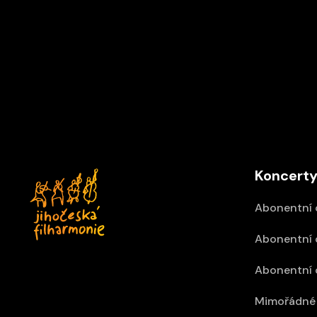
Vídeň IMK Concert
12/09/2026 15:30
Z
Palácové divadlo Schönbrunn, Vídeň
Koncerty
Abonentní 
Abonentní 
Abonentní 
Mimořádné 