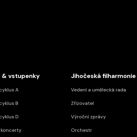
DEN V HUDBĚ
16/09/2026 18:00
ABO D
Kostel sv. Anny
 & vstupenky
Jihočeská filharmonie
cyklus A
Vedení a umělecká rada
cyklus B
Zřizovatel
cyklus D
Výroční zprávy
koncerty
Orchestr