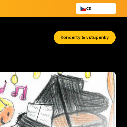
CS
Koncerty & vstupenky