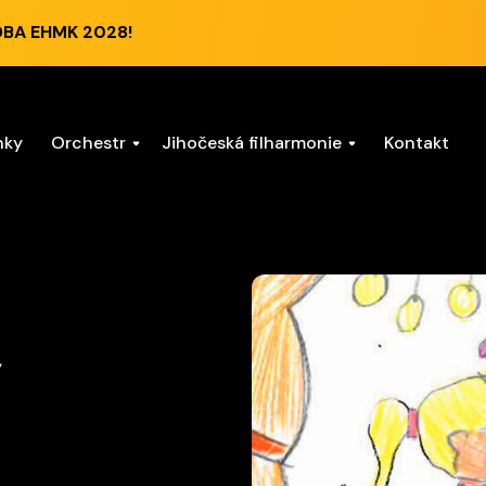
DBA EHMK 2028!
nky
Orchestr
Jihočeská filharmonie
Kontakt
Ý