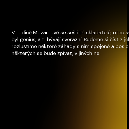
V rodině Mozartově se sešli tři skladatelé, otec 
byl génius, a ti bývají svérázní. Budeme si číst z j
rozluštíme některé záhady s ním spojené a posle
některých se bude zpívat, v jiných ne.