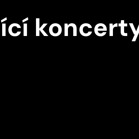
Ě
ící koncert
D1
Středa