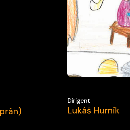
Dirigent
Lukáš Hurník
prán)