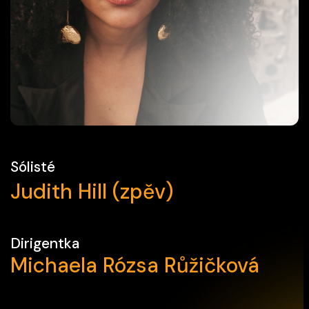
Sólisté
Judith Hill (zpěv)
Dirigentka
Michaela Rózsa Růžičková