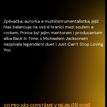
Zpěvačka, autorka a multiinstrumentalistka, jejíž
hlas balancuje na ostré hranici mezi soulem a
rockem. Prince byl jejím mentorem i producentem
alba Back In Time, s Michaelem Jacksonem
nazpívala legendární duet I Just Can’t Stop Loving
You.
CO PRO VÁS CHYSTÁME V NEJBLIŽŠÍ DOBĚ