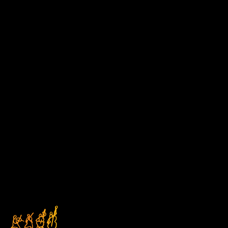
D1
Čtvrtek
DEN V HUDBĚ
17/09/2026 18:00
ABO D
Kostel sv. Anny