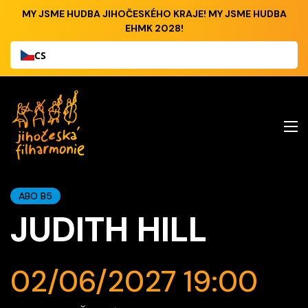
MY JSME HUDBA JIHOČESKÉHO KRAJE! MY JSME HUDBA
EHMK 2028!
CS
ABO B5
JUDITH HILL
02/06/2027 19:00