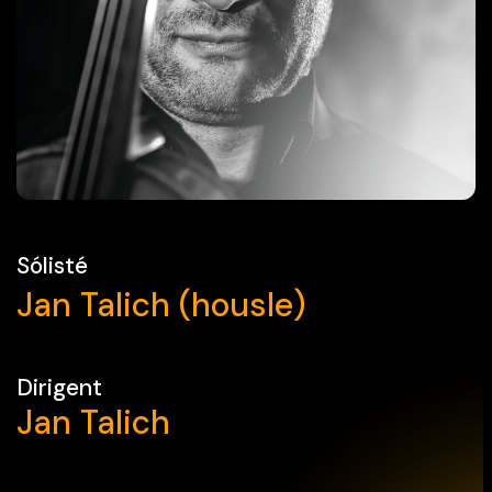
Sólisté
Jan Talich (housle)
Dirigent
Jan Talich