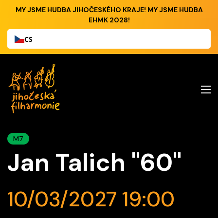
MY JSME HUDBA JIHOČESKÉHO KRAJE! MY JSME HUDBA
EHMK 2028!
CS
M7
Jan Talich "60"
10/03/2027 19:00