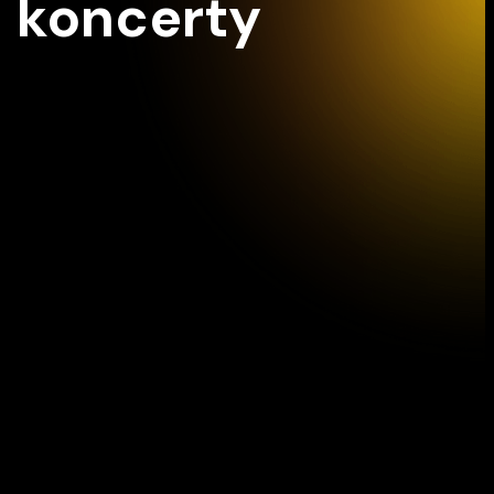
koncerty
Z2
Vídeň IMK Concert
12/09/2026 15:30
Z
Palácové divadlo Schönbrunn, Vídeň