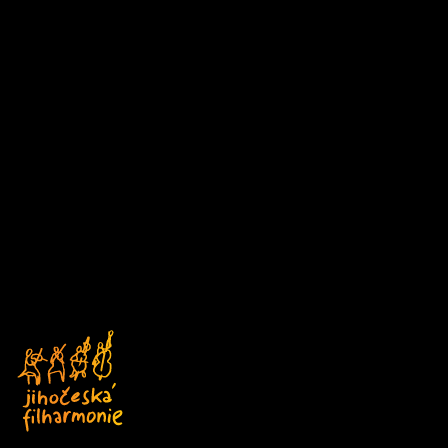
D1
Čtvrtek
DEN V HUDBĚ
17/09/2026 18:00
ABO D
Kostel sv. Anny