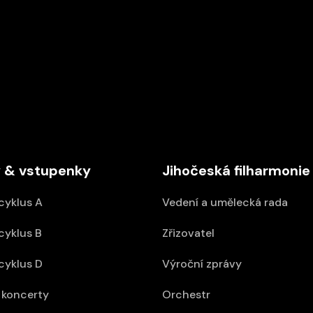
DEN V HUDBĚ
16/09/2026 18:00
ABO D
Kostel sv. Anny
 & vstupenky
Jihočeská filharmonie
cyklus A
Vedení a umělecká rada
cyklus B
Zřizovatel
cyklus D
Výroční zprávy
koncerty
Orchestr