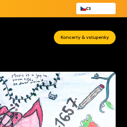
CS
Koncerty & vstupenky