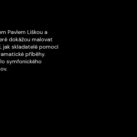
em Pavlem Liškou a
eré dokážou malovat
í, jak skladatelé pomocí
ramatické příběhy.
uzlo symfonického
ov.