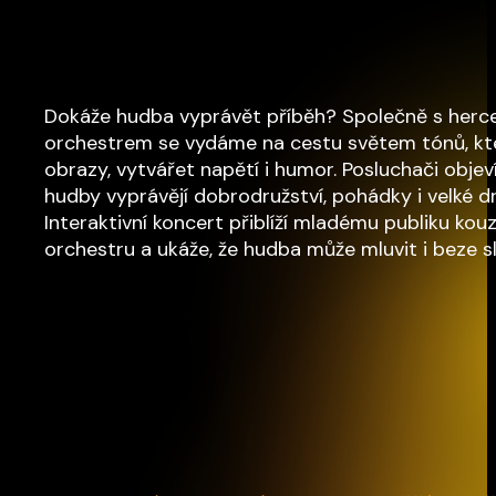
Dokáže hudba vyprávět příběh? Společně s herc
orchestrem se vydáme na cestu světem tónů, kt
obrazy, vytvářet napětí i humor. Posluchači objev
hudby vyprávějí dobrodružství, pohádky i velké d
Interaktivní koncert přiblíží mladému publiku ko
orchestru a ukáže, že hudba může mluvit i beze sl