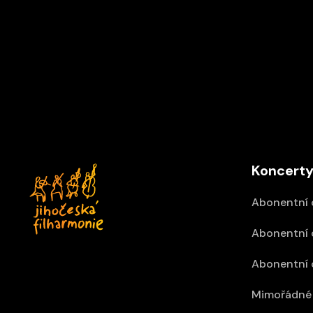
Vídeň IMK Concert
12/09/2026 15:30
Z
Palácové divadlo Schönbrunn, Vídeň
Koncerty
Abonentní 
Abonentní 
Abonentní 
Mimořádné 