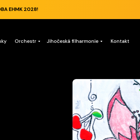
DBA EHMK 2028!
nky
Orchestr
Jihočeská filharmonie
Kontakt