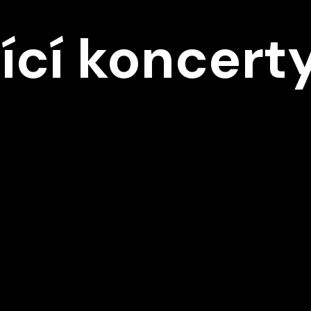
Ě
ící koncert
D1
Středa