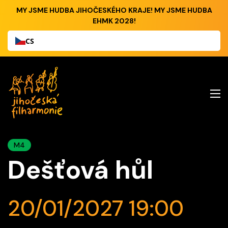
MY JSME HUDBA JIHOČESKÉHO KRAJE! MY JSME HUDBA
EHMK 2028!
CS
M4
Dešťová hůl
20/01/2027 19:00