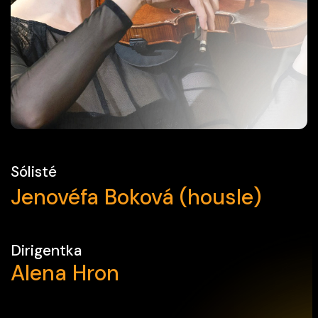
Sólisté
Jenovéfa Boková (housle)
Dirigentka
Alena Hron