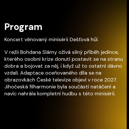
Program
Koncert věnovaný minisérii Dešťová hůl.
V režii Bohdana Slámy ožívá silný příběh jedince,
kterého osobní krize donutí postavit se na stranu
dobra a bojovat za něj, i když už to ostatní dávno
vzdali. Adaptace oceňovaného díla se na
obrazovkách České televize objeví v roce 2027.
Jihočeská filharmonie byla součástí natáčení a
navíc nahrála kompletní hudbu s této minisérii.